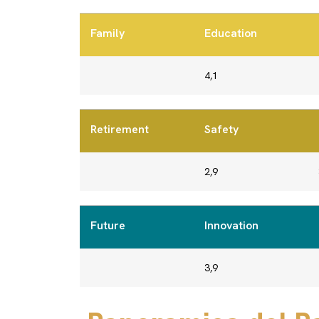
Family
Education
4,1
Retirement
Safety
2,9
Future
Innovation
3,9