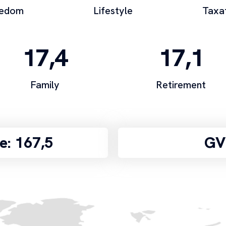
eedom
Lifestyle
Taxa
17,4
17,1
Family
Retirement
e: 167,5
GV