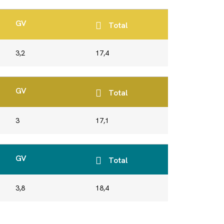
GV
Total
3,2
17,4
GV
Total
3
17,1
GV
Total
3,8
18,4