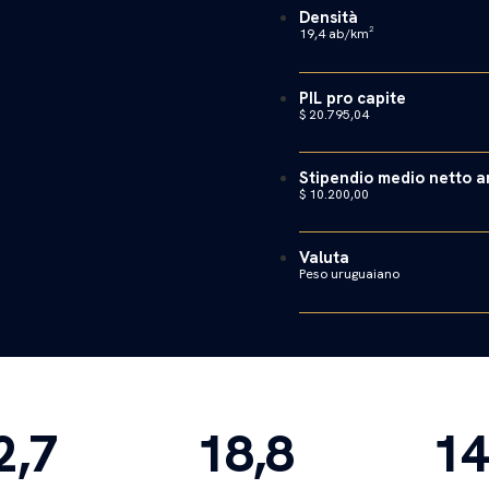
Densità
19,4 ab/km²
PIL pro capite
$ 20.795,04
Stipendio medio netto 
$ 10.200,00
Valuta
Peso uruguaiano
2,7
18,8
14