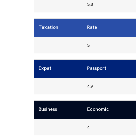
3,8
Taxation
Rate
3
Expat
Passport
4,9
Business
Economic
4