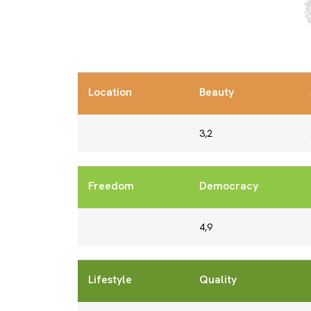
Location
Beauty
3,2
Freedom
Democracy
4,9
Lifestyle
Quality