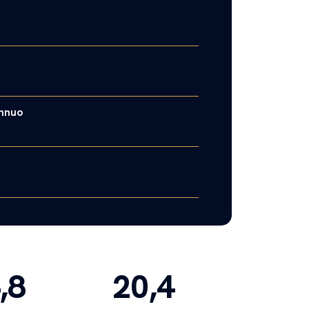
annuo
,8
20,4