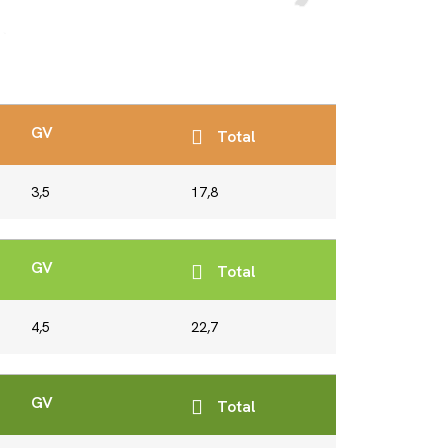
GV
Total
3,5
17,8
GV
Total
4,5
22,7
GV
Total