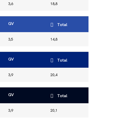
3,6
18,8
GV
Total
3,5
14,8
GV
Total
3,9
20,4
GV
Total
3,9
20,1