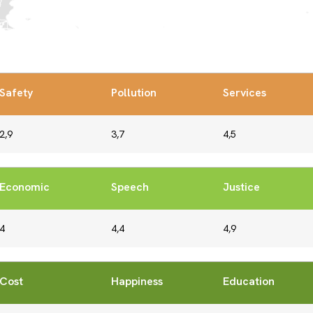
Safety
Pollution
Services
2,9
3,7
4,5
Economic
Speech
Justice
4
4,4
4,9
Cost
Happiness
Education