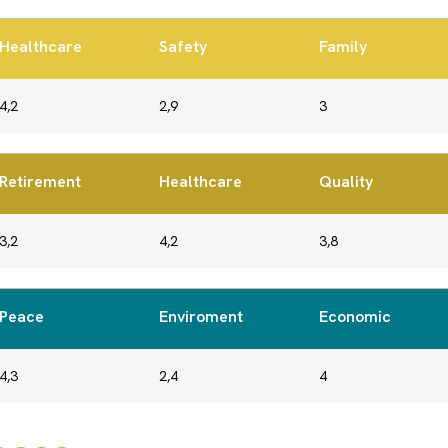
Healthcare
Safety
Family
4,2
2,9
3
Retirement
Healthcare
Quality
3,2
4,2
3,8
Peace
Enviroment
Economic
4,3
2,4
4