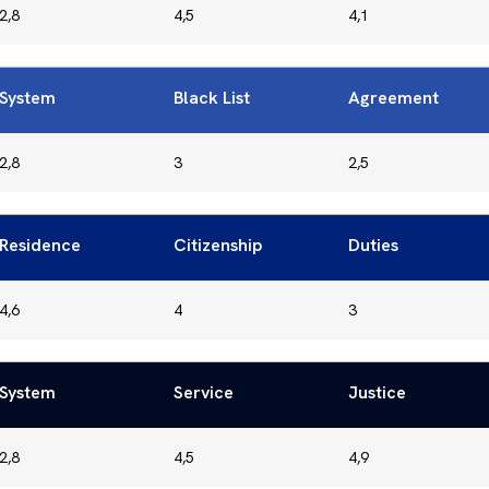
2,8
4,5
4,1
System
Black List
Agreement
2,8
3
2,5
Residence
Citizenship
Duties
4,6
4
3
System
Service
Justice
2,8
4,5
4,9