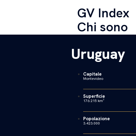
GV Index
Chi sono
Uruguay
Capitale
Montevideo
Superficie
176.215 km²
Popolazione
3.423.000