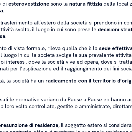
e di
esterovestizione
sono la
natura fittizia
della localiz
ta
.
l trasferimento all’estero della società si prendono in c
ttività svolta, il luogo in cui sono prese le
decisioni stra
esa
.
to di vista formale, rileva quella che è la
sede effettiv
il luogo in cui la società svolge la sua prevalente attivit
oi interessi, dove la società vive ed opera, dove si trattan
ti per l’esplicazione ed il raggiungimento dei fini socia
ltà, la società ha un
radicamento con il territorio d’orig
essati le normative variano da Paese a Paese ed hanno a
o a loro volta controllate, gestite o amministrate, dirett
presunzione di residenza
, il soggetto estero si considera 
ova contraria, atta a dimostrare la sua reale residenza a