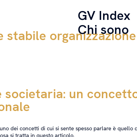
GV Index
Chi sono
e stabile organizzazione
e societaria: un concett
ionale
uno dei concetti di cui si sente spesso parlare è quello 
sa si tratta in questo articolo.