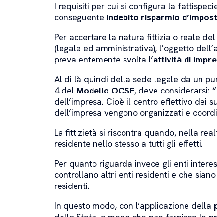
I requisiti per cui si configura la fattispeci
conseguente
indebito risparmio d’impos
Per accertare la natura fittizia o reale de
(legale ed amministrativa), l’oggetto dell’a
prevalentemente svolta l’
attività di impr
Al di là quindi della sede legale da un pun
4 del
Modello OCSE
, deve considerarsi: “
dell’impresa. Cioè il centro effettivo dei su
dell’impresa vengono organizzati e coordina
La fittizietà si riscontra quando, nella rea
residente nello stesso a tutti gli effetti.
Per quanto riguarda invece gli enti inter
controllano altri enti residenti e che sian
residenti.
In questo modo, con l’applicazione della
dello Stato, a meno che non fornisca la pr