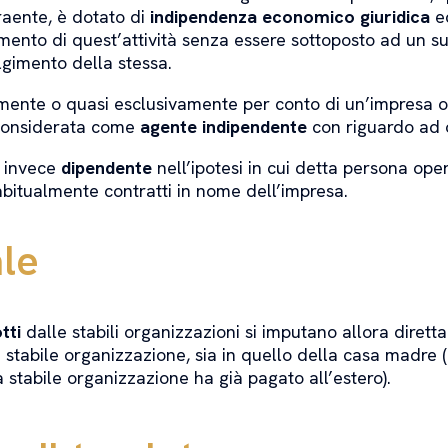
raente, è dotato di
indipendenza economico giuridica
ed
mento di quest’attività senza essere sottoposto ad un suo
olgimento della stessa.
mente o quasi esclusivamente per conto di un’impresa o 
 considerata come
agente indipendente
con riguardo ad o
i invece
dipendente
nell’ipotesi in cui detta persona ope
i abitualmente contratti in nome dell’impresa.
le
tti
dalle stabili organizzazioni si imputano allora dire
a stabile organizzazione, sia in quello della casa madre 
 stabile organizzazione ha già pagato all’estero).