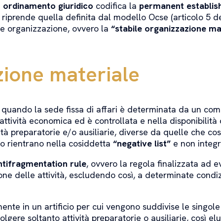
i
ordinamento giuridico
codifica la
permanent establi
a riprende quella definita dal modello Ocse (articolo 5
ile organizzazione, ovvero la
“stabile organizzazione ma
zione materiale
quando la sede fissa di affari è determinata da un compl
ll’attività economica ed è controllata e nella disponibilit
nalità preparatorie e/o ausiliarie, diverse da quelle che co
so rientrano nella cosiddetta
“negative list”
e non integr
ntifragmentation rule
, ovvero la regola finalizzata ad ev
 delle attività, escludendo così, a determinate condizio
ente in un artificio per cui vengono suddivise le singole
gere soltanto attività preparatorie o ausiliarie, così elu