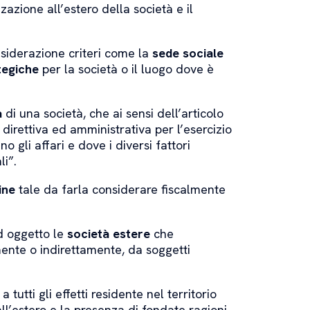
zazione all’estero della società e il
onsiderazione criteri come la
sede sociale
tegiche
per la società o il luogo dove è
a
di una società, che ai sensi dell’articolo
à direttiva ed amministrativa per l’esercizio
o gli affari e dove i diversi fattori
li”.
ine
tale da farla considerare fiscalmente
d oggetto le
società estere
che
amente o indirettamente, da soggetti
a tutti gli effetti residente nel territorio
ll’estero e la presenza di fondate ragioni